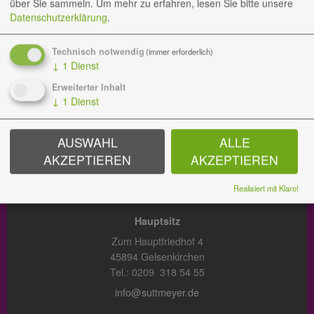
über Sie sammeln.
Um mehr zu erfahren, lesen Sie bitte unsere
Datenschutzerklärung
.
BESTATTUNGEN
Technisch notwendig
(immer erforderlich)
Hauptsitz
↓
1
Dienst
Zum Hauptfriedhof 3
Erweiterter Inhalt
45894 Gelsenkirchen
↓
1
Dienst
Tel.: 0209 38 09 288
bestattungen@suttmeyer.de
AUSWAHL
ALLE
AKZEPTIEREN
AKZEPTIEREN
GARTEN DER ERINNERUNG
Realisiert mit Klaro!
Hauptsitz
Zum Hauptfriedhof 4
45894 Gelsenkirchen
Tel.: 0209 318 54 55
info@suttmeyer.de