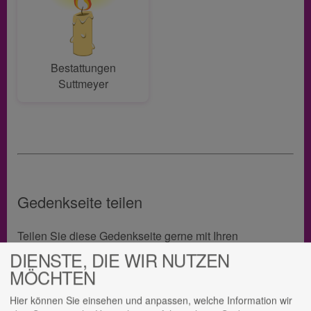
Bestattungen
Suttmeyer
Gedenkseite teilen
Teilen Sie diese Gedenkseite gerne mit Ihren
Angehörigen, um so ein bleibendes Andenken an
DIENSTE, DIE WIR NUTZEN
Roland Themann zu bewahren.
MÖCHTEN
Hier können Sie einsehen und anpassen, welche Information wir