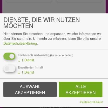
DIENSTE, DIE WIR NUTZEN
MÖCHTEN
Hier können Sie einsehen und anpassen, welche Information wir
Gedenkseite teilen
über Sie sammeln.
Um mehr zu erfahren, lesen Sie bitte unsere
Datenschutzerklärung
.
Teilen Sie diese Gedenkseite gerne mit Ihren
Angehörigen, um so ein bleibendes Andenken an
Technisch notwendig
(immer erforderlich)
Reinhard Faltin zu bewahren.
↓
1
Dienst
Erweiterter Inhalt
↓
1
Dienst
BESTATTUNGEN
AUSWAHL
ALLE
AKZEPTIEREN
AKZEPTIEREN
Hauptsitz
Realisiert mit Klaro!
Zum Hauptfriedhof 3