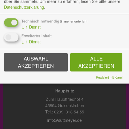
über Sie sammeln.
Um mehr zu erfahren, lesen Sie bitte unsere
Datenschutzerklärung
.
BESTATTUNGEN
Technisch notwendig
(immer erforderlich)
Hauptsitz
↓
1
Dienst
Zum Hauptfriedhof 3
Erweiterter Inhalt
45894 Gelsenkirchen
↓
1
Dienst
Tel.: 0209 38 09 288
bestattungen@suttmeyer.de
AUSWAHL
ALLE
AKZEPTIEREN
AKZEPTIEREN
GARTEN DER ERINNERUNG
Realisiert mit Klaro!
Hauptsitz
Zum Hauptfriedhof 4
45894 Gelsenkirchen
Tel.: 0209 318 54 55
info@suttmeyer.de