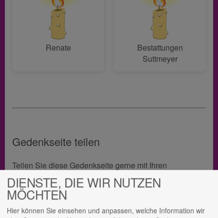
Renate
Bestattungen
Suttmeyer
Gedenkseite teilen
Teilen Sie diese Gedenkseite gerne mit Ihren
Angehörigen, um so ein bleibendes Andenken an
DIENSTE, DIE WIR NUTZEN
Regine Worgull zu bewahren.
MÖCHTEN
Hier können Sie einsehen und anpassen, welche Information wir