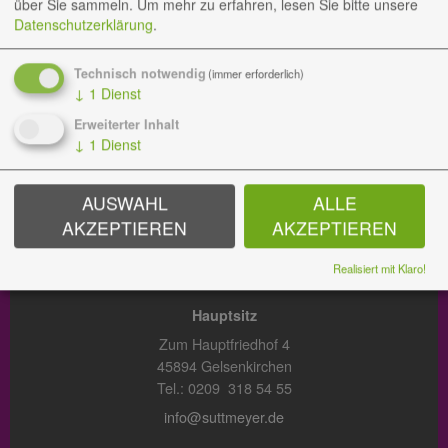
über Sie sammeln.
Um mehr zu erfahren, lesen Sie bitte unsere
Datenschutzerklärung
.
BESTATTUNGEN
Technisch notwendig
(immer erforderlich)
Hauptsitz
↓
1
Dienst
Zum Hauptfriedhof 3
Erweiterter Inhalt
45894 Gelsenkirchen
↓
1
Dienst
Tel.: 0209 38 09 288
bestattungen@suttmeyer.de
AUSWAHL
ALLE
AKZEPTIEREN
AKZEPTIEREN
GARTEN DER ERINNERUNG
Realisiert mit Klaro!
Hauptsitz
Zum Hauptfriedhof 4
45894 Gelsenkirchen
Tel.: 0209 318 54 55
info@suttmeyer.de