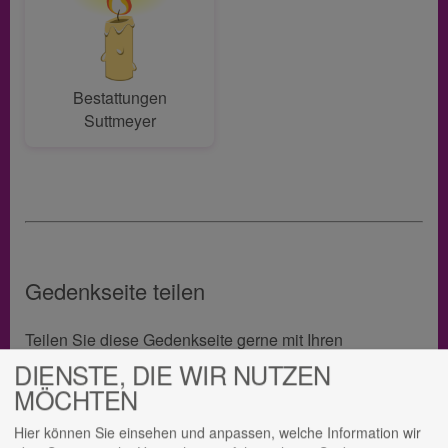
Bestattungen
Suttmeyer
Gedenkseite teilen
Teilen Sie diese Gedenkseite gerne mit Ihren
Angehörigen, um so ein bleibendes Andenken an Josef
DIENSTE, DIE WIR NUTZEN
Schneider zu bewahren.
MÖCHTEN
Hier können Sie einsehen und anpassen, welche Information wir