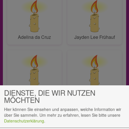
Adelina da Cruz
Jayden Lee Frühauf
DIENSTE, DIE WIR NUTZEN
Carmen Kampmann
Vera
MÖCHTEN
Hier können Sie einsehen und anpassen, welche Information wir
über Sie sammeln.
Um mehr zu erfahren, lesen Sie bitte unsere
Datenschutzerklärung
.