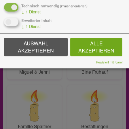
Technisch notwendig
(immer erforderlich)
↓
1
Dienst
Monika
Cora Daum
Erweiterter Inhalt
↓
1
Dienst
AUSWAHL
ALLE
AKZEPTIEREN
AKZEPTIEREN
Realisiert mit Klaro!
Miguel & Jenni
Birte Frühauf
Familie Spaltner
Bestattungen