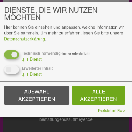
DIENSTE, DIE WIR NUTZEN
MÖCHTEN
Gedenkseite teilen
Hier können Sie einsehen und anpassen, welche Information wir
Teilen Sie diese Gedenkseite gerne mit Ihren
über Sie sammeln.
Um mehr zu erfahren, lesen Sie bitte unsere
Angehörigen, um so ein bleibendes Andenken an Ingrid
Datenschutzerklärung
.
Hensel zu bewahren.
Technisch notwendig
(immer erforderlich)
↓
1
Dienst
Erweiterter Inhalt
↓
1
Dienst
BESTATTUNGEN
Hauptsitz
AUSWAHL
ALLE
Zum Hauptfriedhof 3
AKZEPTIEREN
AKZEPTIEREN
45894 Gelsenkirchen
Tel.: 0209 38 09 288
Realisiert mit Klaro!
bestattungen@suttmeyer.de