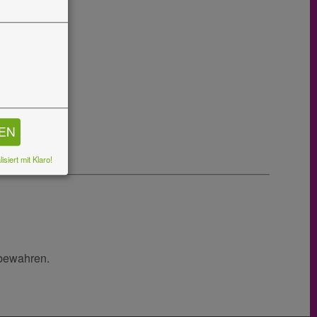
REN
isiert mit Klaro!
 bewahren.