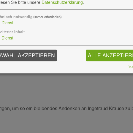
 lesen Sie bitte unsere
Datenschutzerklärung
.
hnisch notwendig
(immer erforderlich)
1
Dienst
eiterter Inhalt
1
Dienst
SWAHL AKZEPTIEREN
ALLE AKZEPTIE
Real
örigen, um so ein bleibendes Andenken an Ingetraud Krause zu