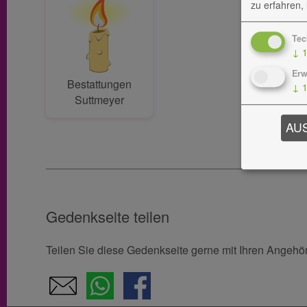
zu erfahren,
Tec
↓
Erw
Bestattungen
↓
Suttmeyer
AU
Gedenkseite teilen
Teilen Sie diese Gedenkseite gerne mit Ihren Angeh