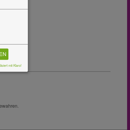
REN
isiert mit Klaro!
bewahren.