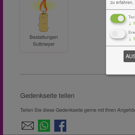
zu erfahren,
Tec
↓
Erw
Bestattungen
↓
Suttmeyer
AU
Gedenkseite teilen
Teilen Sie diese Gedenkseite gerne mit Ihren Angeh