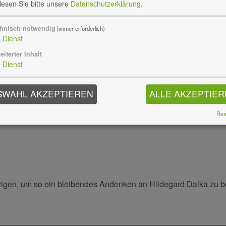
 lesen Sie bitte unsere
Datenschutzerklärung
.
hnisch notwendig
(immer erforderlich)
1
Dienst
eiterter Inhalt
1
Dienst
SWAHL AKZEPTIEREN
ALLE AKZEPTIE
Real
örigen, um so ein bleibendes Andenken an Hildegard Dalka zu 