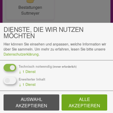
Bestattungen
Suttmeyer
DIENSTE, DIE WIR NUTZEN
MÖCHTEN
Hier können Sie einsehen und anpassen, welche Information wir
über Sie sammeln.
Um mehr zu erfahren, lesen Sie bitte unsere
Datenschutzerklärung
.
Gedenkseite teilen
Technisch notwendig
(immer erforderlich)
Teilen Sie diese Gedenkseite gerne mit Ihren
↓
1
Dienst
Angehörigen, um so ein bleibendes Andenken an Dirk
Erweiterter Inhalt
Alexander Malarczuk zu bewahren.
↓
1
Dienst
AUSWAHL
ALLE
AKZEPTIEREN
AKZEPTIEREN
BESTATTUNGEN