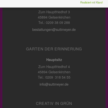
Realisiert mit Klaro!
Hauptsitz
Zum Hauptfriedhof 3
45894 Gelsenkirchen
Tel.: 0209 38 09 288
bestattungen@suttmeyer.de
GARTEN DER ERINNERUNG
Hauptsitz
Zum Hauptfriedhof 4
45894 Gelsenkirchen
Tel.: 0209 318 54 55
info@suttmeyer.de
CREATIV IN GRÜN