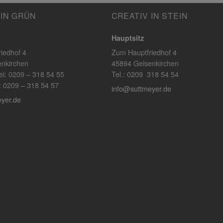
 IN GRÜN
CREATIV IN STEIN
Hauptsitz
iedhof 4
Zum Hauptfriedhof 4
nkirchen
45894 Gelsenkirchen
ei: 0209 – 318 54 55
Tel.: 0209 318 54 54
ik: 0209 – 318 54 57
info@suttmeyer.de
yer.de