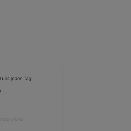
st uns jeden Tag!
!
Maren Finke