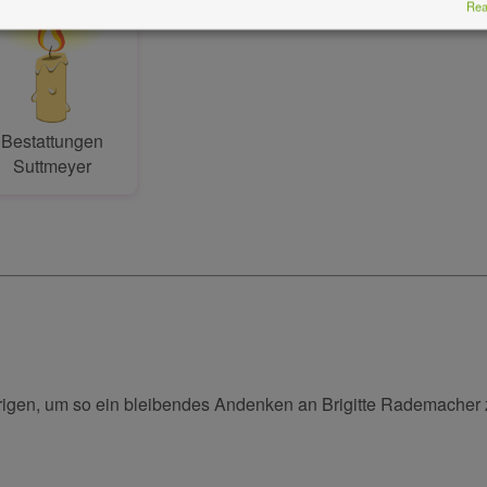
Real
Bestattungen
Suttmeyer
örigen, um so ein bleibendes Andenken an Brigitte Rademacher