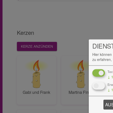
Kerzen
DIENS
KERZE ANZÜNDEN
Hier können 
zu erfahren,
Tec
↓
Erw
↓
Gabi und Frank
Martina Finke
AU