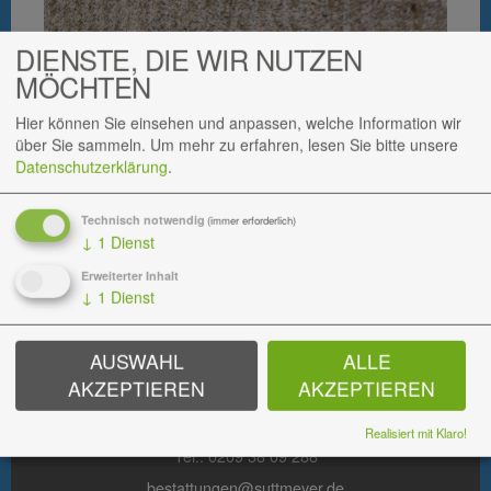
DIENSTE, DIE WIR NUTZEN
MÖCHTEN
Hier können Sie einsehen und anpassen, welche Information wir
über Sie sammeln.
Um mehr zu erfahren, lesen Sie bitte unsere
Datenschutzerklärung
.
Technisch notwendig
(immer erforderlich)
↓
1
Dienst
Erweiterter Inhalt
↓
1
Dienst
BESTATTUNGEN
AUSWAHL
ALLE
Hauptsitz
AKZEPTIEREN
AKZEPTIEREN
Zum Hauptfriedhof 3
45894 Gelsenkirchen
Realisiert mit Klaro!
Tel.: 0209 38 09 288
bestattungen@suttmeyer.de